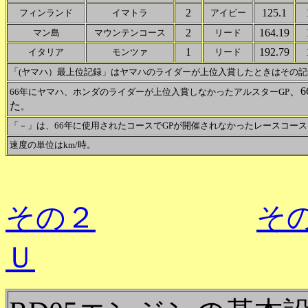
2
125.1
フィンランド
イマトラ
アイビー
2
164.19
マン島
マウンテンコース
リード
1
192.79
イタリア
モンツァ
リード
「(ヤマハ）最上位記録」はヤマハのライダーが上位入賞したときはその記
、
66年にヤマハ、ホンダのライダーが上位入賞しなかった
アルスターGP
た
。
「－」は、66年に使用されたコースでGPが開催されなかったレースコース
速度の単位はkm/時。
その２
そ
Ｕ