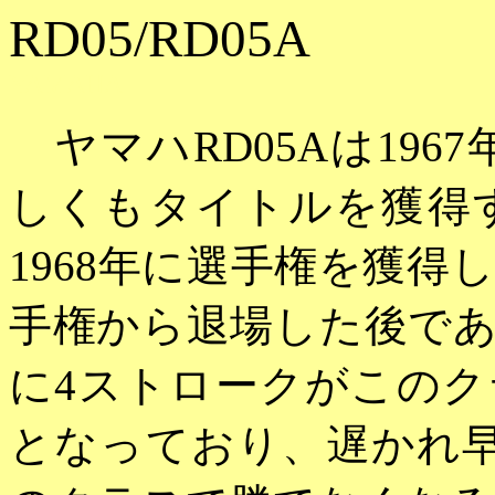
RD0
YAMAHA
ヤマハRD05Aは196
しくもタイトルを獲得
1968年に選手権を獲
手権から退場した後で
に4ストロークがこの
となっており、遅かれ