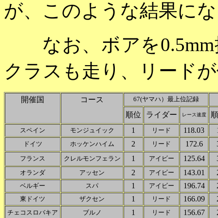
が、このような結果にな
なお、ボアを0.5mm拡げ
クラスも走り、リードが
開催国
コース
67(ヤマハ）最上位記録
順位
ライダー
レース速度
1
118.03
スペイン
モンジュイック
リード
2
172.6
ドイツ
ホッケンハイム
リード
1
125.64
フランス
クレルモンフェラン
アイビー
2
143.01
オランダ
アッセン
アイビー
1
196.74
ベルギー
スパ
アイビー
1
166.09
東ドイツ
ザクセン
リード
1
156.67
チェコスロバキア
ブルノ
リード