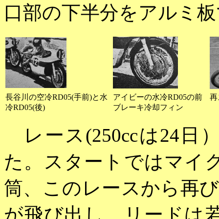
口部の下半分をアルミ板
長谷川の空冷RD05(手前)と水
アイビーの水冷RD05の前
再
冷RD05(後)
ブレーキ冷却フィン
レース(250ccは24
た。スタートではマイ
筒、このレースから再
が飛び出し、リードは