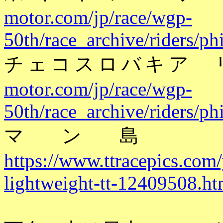
motor.com/jp/race/wgp-
50th/race_archive/riders/p
チェコスロバキア
motor.com/jp/race/wgp-
50th/race_archive/riders/p
マン島
https://www.ttracepics.co
lightweight-tt-12409508.ht