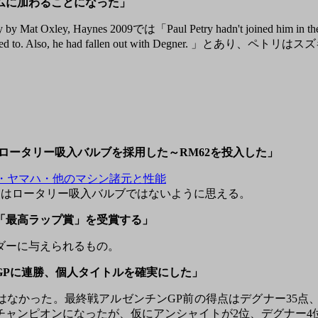
ムに加わることになった」
ry
by Mat Oxley, Haynes 2009では「Paul Petry hadn't joined him in the F
ed he never wanted to. Also, he had fallen out with De
㏄クラスはロータリー吸入バルブを採用した～RM62を投入した」
・ヤマハ・他のマシン諸元と性能
ンはロータリー吸入バルブではないように思える。
「最高ラップ賞」を受賞する」
ダーに与えられるもの。
GPに連勝、個人タイトルを確実にした」
なかった。最終戦アルゼンチンGP前の得点はデグナー35点
チャンピオンになったが、仮にアンシャイトが2位、デグナー