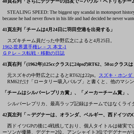
40頁右列「さらにデグナーの旧友で～パウル・ペトリもチー
STEALING SPEED: The biggest spy scandal in motorsport histo
because he had never flown in his life and had decid
41頁左列「チームは4月24日に羽田空港を出発する」
スズキチーム員だった中野広之によると4月25日。
1962-世界選手権レ－ス 本文-1
ＧＰレ－ス転戦・移動の日誌
41頁右列「(1962年)125ccクラスに24psのRT62、50
元スズキの中野広之によるとRT62は22ps。
スズキ・ホンダ
RM62だけ「ロータリー吸入バルブ」と書くと、他のマシ
「チームはシルバーレプリカ賞」、「メーカーチーム賞」、
シルバーレプリカ、最高ラップ記録はチームではなくライ
42頁左列「～デグナーは、オランダ、ベルギー、西ドイツの
西ドイツGPの後に4戦残しており、個人タイトルは確実では
ーソンが優勝、デグナー2位、アンシャイト3位でデグナーが