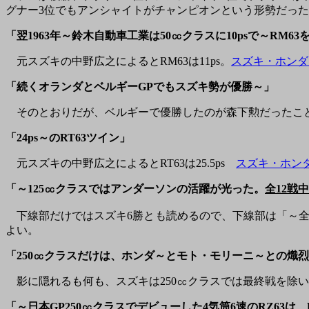
グナー3位でもアンシャイトがチャンピオンという形勢だっ
「翌1963年～鈴木自動車工業は50㏄クラスに10psで～RM6
元スズキの中野広之によるとRM63は11ps。
スズキ・ホンダ
「続くオランダとベルギーGPでもスズキ勢が優勝～」
そのとおりだが、ベルギーで優勝したのが森下勲だったこ
「24ps～のRT63ツイン」
元スズキの中野広之によるとRT63は25.5ps
スズキ・ホン
「～125㏄クラスではアンダーソンの活躍が光った。
全12戦
下線部だけではスズキ6勝とも読めるので、下線部は「～全1
よい。
「250㏄クラスだけは、ホンダ～とモト・モリーニ～との熾
影に隠れるも何も、スズキは250㏄クラスでは最終戦を除
「～日本GP250㏄クラスでデビューした4気筒6速のRZ63