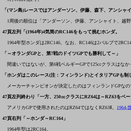
「(マン島)レースではアンダーソン、伊藤、森下、アンシャ
1周後の順位は「アンダーソン、伊藤、アンシャイト、越野
47頁左列「(1964年)4気筒のRC146をもって挑むホンダ。
1964年型ホンダは2RC146。なお、RC146は2バルブで2RC1
「～オランダGPと、第7戦のドイツGPでも勝利して～」
間違いではないが、第6戦ベルギーGPで125ccクラスはな
「ホンダはこのレース(注：フィンランド)とイタリアGPも制
メーカーチャンピオンが決定したのはフィンランドGPなの
47頁左列終わり「一方、250㏄クラスにRZ64は～RZ63
アメリカGPで使用されたのはRZ64ではなくRZ63Ⅱ。
1964
47頁右列「～ホンダ～RC164」
1964年型は2RC164。