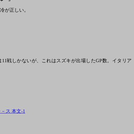
冷が正しい。
料では11戦しかないが、これはスズキが出場したGP数。イタリア
レ－ス 本文-1