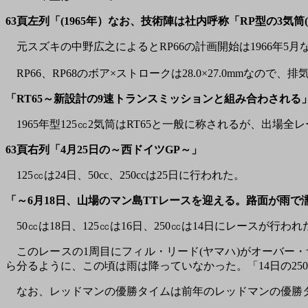
63頁左列「(1965年）なお、技術陣は社内呼称「RP型の3気筒(
元スズキの中野広之によるとRP66の計画開始は1966年5月
RP66、RP68のボア×ストロークは28.0×27.0mmなので、排
「RT65～新設計の9速トランスミッションと組み合わされる
1965年型125㏄2気筒はRT65と一般に称されるが、出場全
63頁右列「4月25日の～西ドイツGP～」
125㏄は24日、50cc、250ccは25日に行われた。
「～6月18日、山場のマン島TTレースを迎える。路面が雨で
50㏄は18日、125㏄は16日、250㏄は14日にレースが行われ
このレースの1周目にフィル・リード(ヤマハ)がオーバー・ザ
ら分るように、この頃は雨は降っていなかった。「14日の2
なお、レッドマンの優勝タイムは前年のレッドマンの優勝タ