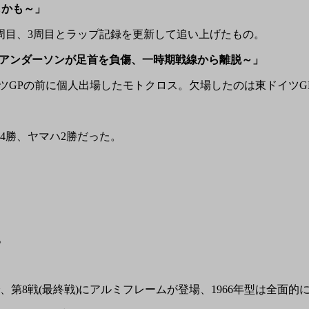
しかも～」
周目、3周目とラップ記録を更新して追い上げたもの。
たアンダーソンが足首を負傷、一時期戦線から離脱～」
GPの前に個人出場したモトクロス。欠場したのは東ドイツG
4勝、ヤマハ2勝だった。
。
ムで、第8戦(最終戦)にアルミフレームが登場、1966年型は全面