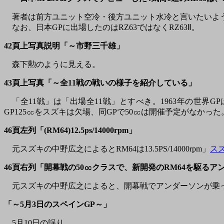
著者は前方ユニット空冷・後方ユニット水冷と言いたいよう
なお、日本GPに出場したのはRZ63ではなくRZ63Ⅱ。
42頁上写真説明「～市野三千雄」
森下勲のように見える。
43頁上写真「～全11戦の戦いの様子を紹介している」
「全11戦」は「出場全11戦」とすべき。1963年の世界GP
GP125㏄をスズキは欠場、同GPで50㏄は開催予定がなかった
46頁左列「(RM64)12.5ps/14000rpm」
元スズキの中野広之によるとRM64は13.5PS/14000rpm」
ス
46頁右列「開幕戦の50㏄クラスで、新開発のRM64を駆る
元スズキの中野広之によると、開幕戦でアンダーソンが乗った
「～5月3日のスペインGP～」
5月10日の誤り。