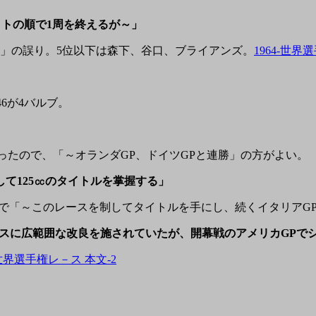
イトの順で1周を終えるが～」
」の誤り。5位以下は森下、谷口、ブライアンズ。
1964-世界
46が4バルブ。
かったので、「～オランダGP、ドイツGPと連勝」の方がよい。
して125㏄のタイトルを掌握する」
で「～このレースを制してタイトルを手にし、続くイタリアG
をベースに広範囲な改良を施されていたが、開幕戦のアメリカGP
-世界選手権レ－ス 本文-2