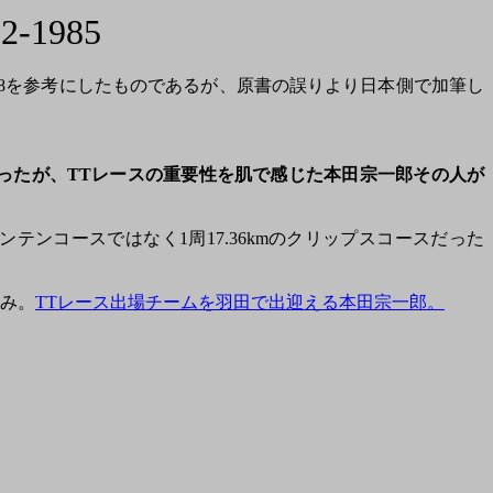
1985
ng, Veloce 2018を参考にしたものであるが、原書の誤りより日本側で加筆し
かったが、TTレースの重要性を肌で感じた本田宗一郎その人が
テンコースではなく1周17.36kmのクリップスコースだった
のみ。
TTレース出場チームを羽田で出迎える本田宗一郎。