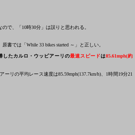
ので、「10時30分」は誤りと思われる。
ile 33 bikes started ～」と正しい。
勝したカルロ・ウッビアーリの
最速スピード
は
85.61mph(約
の平均レース速度は85.59mph(137.7km/h)、1時間19分21