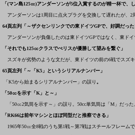
「(マン島125㏄)アンダーソンが5位入賞するのが精一杯で、
アンダーソンは1周目に点火プラグを交換して遅れたが、2
64頁左列「～ザクセンリンクでの東ドイツGPで、好調だっ
アンダーソンが負傷したのは東ドイツGPではなく、東ドイツ
「それでも125㏄クラスでぺリスが優勝して望みを繋ぐ」
スズキが劣勢のような文だが、東ドイツの前の6戦でスズキ
65頁左列「～「K5」というシリアルナンバー」
「K5から始まるシリアルナンバー」の誤り
。
「50㏄を示す「K」と～」
「50㏄2気筒を示す～」の誤り。50cc単気筒は「M」だった
「RK66は前年マシンとほぼ同型だと推察できる」
1965年50㏄全8戦のうち第1戦～第7戦はスチールフレー