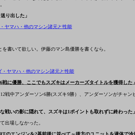
た。
3を送り出した」
・ヤマハ・他のマシン諸元と性能
とを書いて欲しい。伊藤のマン島優勝を書くなら。
ダ・ヤマハ・他のマシン諸元と性能
中6戦に優勝、ここでもスズキはメーカーズタイトルを獲得した
2戦中アンダーソン6勝(スズキ9勝）、アンダーソンがチャ
烈な戦いの影に隠れて、スズキは1ポイントも取れずに終わった
いて出場しなかった。
は、RTのエンジンを2基前後に並べて～後方のユニットを液体で冷