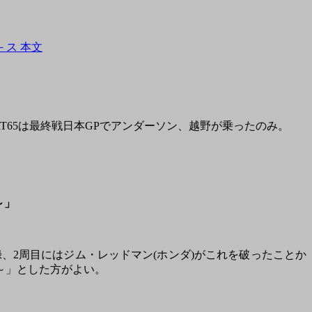
－ス 本文
のRT65は最終戦日本GPでアンダーソン、越野が乗ったのみ。
～」
録、2周目にはジム・レッドマン(ホンダ)がこれを破ったことか
～」とした方がよい。