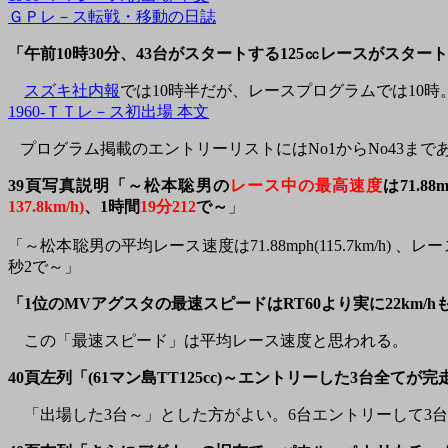
ＧＰレ－ス転戦・移動の日誌
「午前10時30分、43台がスタートする125㏄レースがスター
スズキ社内報
では10時半だが、レースプログラムでは10時
1960-ＴＴレ－ス初出場 本文
プログラム掲載のエントリーリストにはNo1からNo43まであるが、N
39頁写真説明「～松本聡男の
レース中の最高速度
は
71.88m
137.8km/h)
、1時間
19分212
で～
」
「～松本聡男の平均レース速度は71.88mph(115.7km/h) 、
秒2で～」
「1位のMVアグスタの最速スピードはRT60より実に22km/
この「最速スピード」は平均レース速度と思われる。
40頁左列「(61マン島TT125cc)～エントリーした3台全てが
「出場した3台～」とした方がよい。6台エントリーして3台