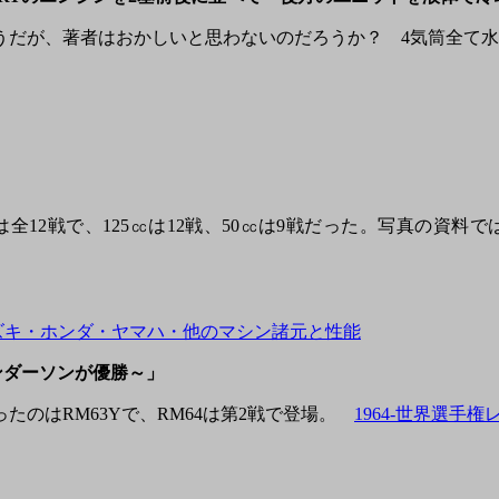
だが、著者はおかしいと思わないのだろうか？ 4気筒全て水
は全12戦で、125㏄は12戦、50㏄は9戦だった。写真の資
。
ズキ・ホンダ・ヤマハ・他のマシン諸元と性能
アンダーソンが優勝～」
のはRM63Yで、RM64は第2戦で登場。
1964-世界選手権