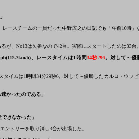
ト」
。レースチームの一員だった中野広之の日記でも「午前10時」な
o13は欠番なので42台。実際にスタートしたのは33台。原書では「Wh
ph(115.7km/h)
、レースタイムは1時間
34秒296
。対して～優
レースタイムは1時間34分29秒6。対して～優勝したカルロ・ウッビアーリ
hも速かったのである」
完走できなかった」
エントリーを取り消し3台が出場した。