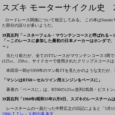
スズキ モーターサイクル史 2ス
ロードレース関係について校正してみる。 この本はSuzuki Motorcyces
た部分の誤りが多いようだ。
39頁左列「～スネーフェル・マウンテンコースと呼ばれる～1周6
「～このレースに参加した最初の日本メーカーはホンダで、1
～」
当たり前だが、全てのTTレースがマウンテンコース3周では
(125㏄、250㏄、サイドカーで使用されたクリップスコースは1
本田宗一郎が1959年のマン島TTを見たかのような文だが、1
「マシンはRT60～セルツイン用エンジンをベースに」
著者の「ベースに」は、RT60の125㏄並列2気筒・ピス
39頁右列「1960年(昭和35年)5月9日、スズキのレースチ
レースチームの一員だった中野広之の日記によると「5月1
1960-ＴＴレ－ス初出場 本文