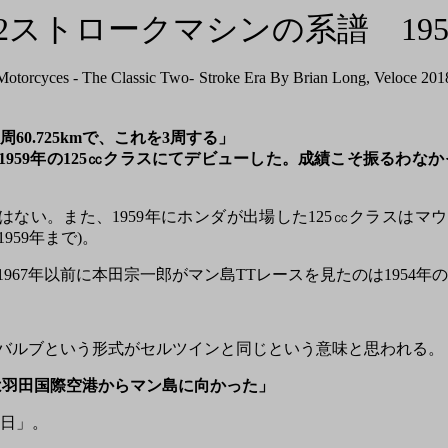
トロークマシンの系譜 1952-
 - The Classic Two- Stroke Era By Brian Lo
0.725kmで、これを3周する」
959年の125㏄クラスにてデビューした。成績こそ振るわな
ない。また、1959年にホンダが出場した125㏄クラスはマウン
959年まで)。
967年以前に本田宗一郎がマン島TTレースを見たのは1954年
トンバルブという形式がセルツインと同じという意味と思われる。
ームは羽田国際空港からマン島に向かった」
1日」。