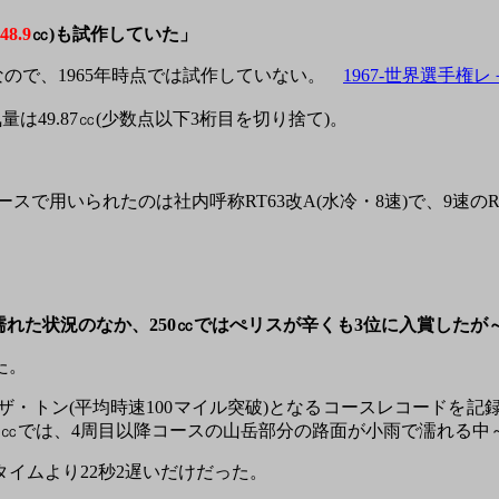
48.9
㏄)も試作していた」
なので、1965年時点では試作していない。
1967-世界選手権レ
気量は49.87㏄(少数点以下3桁目を切り捨て)。
」
レースで用いられたのは社内呼称RT63改A(水冷・8速)で、9速
濡れた状況のなか、250㏄ではぺリスが辛くも3位に入賞したが
た。
・トン(平均時速100マイル突破)となるコースレコードを記
50㏄では、4周目以降コースの山岳部分の路面が小雨で濡れる中
イムより22秒2遅いだけだった。