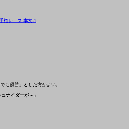
選手権レ－ス 本文-1
Pでも優勝」とした方がよい。
でシュナイダーが～」